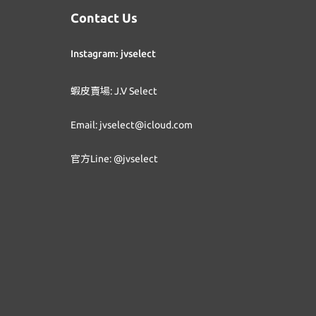
Contact Us
Instagram: jvselect
蝦皮賣場: J.V Select
Email: jvselect@icloud.com
官方Line: @jvselect