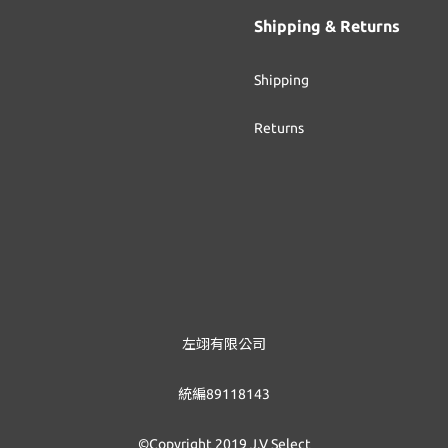
Shipping & Returns
Shipping
Returns
左翊有限公司
統編89118143
©Copyright 2019 J.V Select