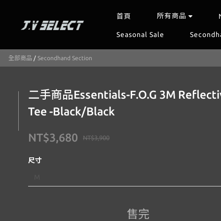
所有商品
首頁
Seasonal Sale
Secondh
全部商品
/
Secondhand Section
二手商品Essentials-F.O.G 3M Reflecti
Tee -Black/Black
NT$3,680
NT$3,900
尺寸
售完