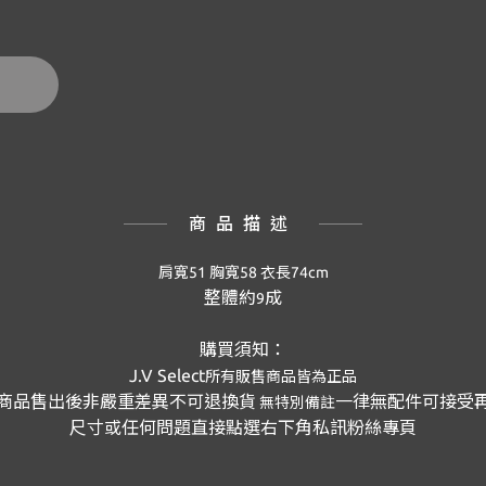
商品描述
肩寬51 胸寬58 衣長74
cm
整體約
成
9
購買須知：
J.V Select
所有販售商品皆為正品
商品售出後非嚴重差異不可退換貨
一律無配件可接受
無特別備註
尺寸或任何問題直接點選右下角私訊粉絲專頁