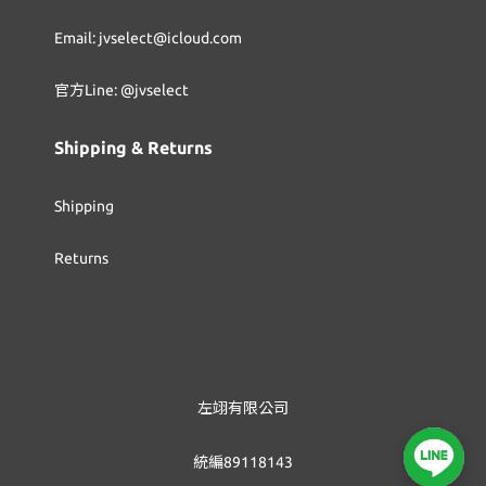
Email: jvselect@icloud.com
官方Line: @jvselect
Shipping & Returns
Shipping
Returns
左翊有限公司
統編89118143