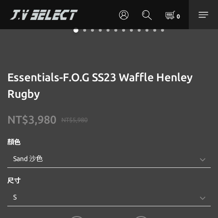
Essentials-F.O.G SS23 Waffle Henley
Rugby
NT$3,980
NT$5,980
顏色
尺寸