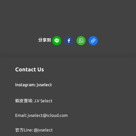
分享到
Contact Us
Instagram: jvselect
蝦皮賣場: J.V Select
Email: jvselect@icloud.com
官方Line: @jvselect