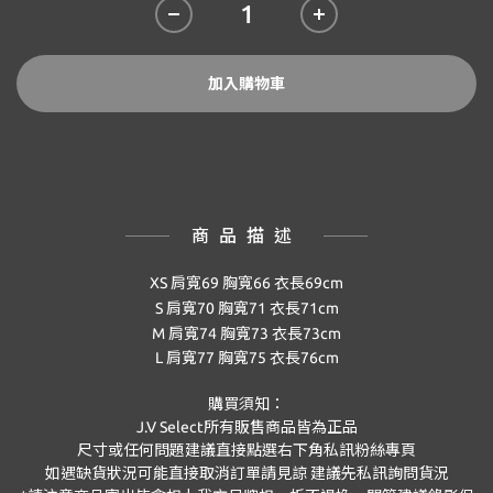
加入購物車
商品描述
XS 肩寬69 胸寬66 衣長69cm
S 肩寬70 胸寬71 衣長71cm
M 肩寬74 胸寬73 衣長73cm
L 肩寬77 胸寬75 衣長76cm
購買須知：
J.V Select
所有販售商品皆為正品
尺寸或任何問題建議直接點選右下角私訊粉絲專頁
如遇缺貨狀況可能直接取消訂單請見諒 建議先私訊詢問貨況