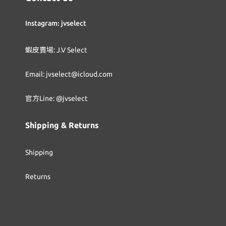
Instagram: jvselect
蝦皮賣場: J.V Select
Email: jvselect@icloud.com
官方Line: @jvselect
Shipping & Returns
Shipping
Returns