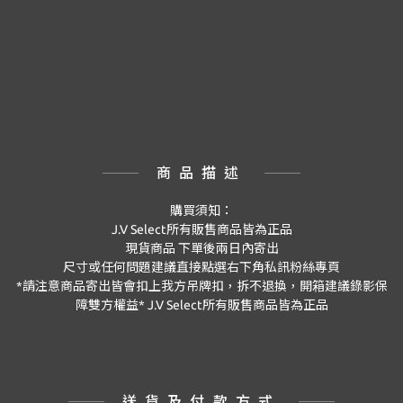
商品描述
購買須知：
J.V Select
所有販售商品皆為正品
現貨商品
下單後兩日內寄出
尺寸或任何問題建議直接點選右下角私訊粉絲專頁
*
請注意商品寄出皆會扣上我方吊牌扣，拆不退換，開箱建議錄影保
障雙方權益
*
J.V Select
所有販售商品皆為正品
送貨及付款方式