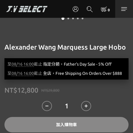
Alexander Wang Marquess Large Hobo
至
08/16 16:00
截止
指定分類，Father's Day Sale - 5% Off
至
08/16 16:00
截止
全店，Free Shipping On Orders Over $888
NT$12,800
NT$29,800
加入購物車