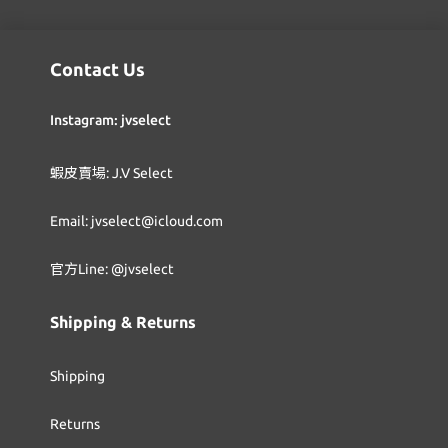
Contact Us
Instagram: jvselect
蝦皮賣場: J.V Select
Email: jvselect@icloud.com
官方Line: @jvselect
Shipping & Returns
Shipping
Returns