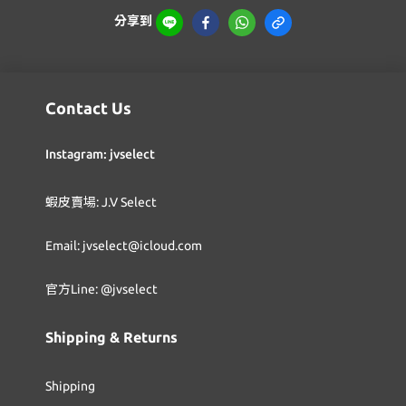
分享到
Contact Us
Instagram: jvselect
蝦皮賣場: J.V Select
Email: jvselect@icloud.com
官方Line: @jvselect
Shipping & Returns
Shipping