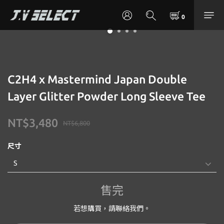
C2H4 x Mastermind Japan Double
Layer Glitter Powder Long Sleeve Tee
NT$3,480
NT$6,800
尺寸
售完
若想購買，請聯絡我們。