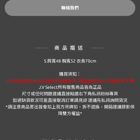
聯絡我們
商品描述
S 肩寬48 胸寬52 衣長70cm
購買須知：
折扣出清商品無法因任何原因退換貨 (瑕疵商品除外) 可接受再下單
J.V Select
所有販售商品皆為正品
尺寸或任何問題建議直接點選右下角私訊粉絲專頁
如遇缺貨狀況可能直接取消訂單請見諒 建議先私訊詢問貨況
*
請注意商品寄出皆會扣上我方吊牌扣，拆不退換，開箱建議錄影保
障雙方權益
*