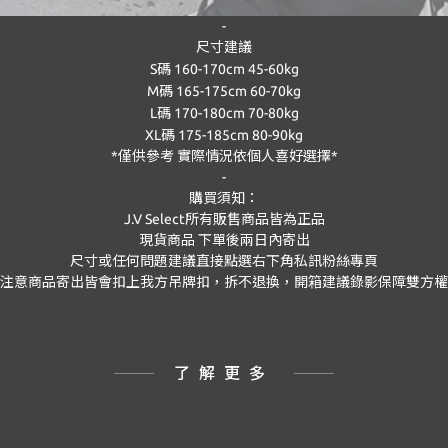
-
尺寸建議
S
碼
160-170cm 45-60kg
M
碼
165-175cm 60-70kg
L
碼
170-180cm 70-80kg
XL
碼
175-185cm 80-90kg
*
僅供參考 實際情況依個人喜好選擇*
-
購買須知：
J.V Select
所有販售商品皆為正品
現貨商品
下單後兩日內寄出
尺寸或任何問題建議直接點選右下角私訊粉絲專頁
注意商品寄出皆會扣上我方吊牌扣，拆不退換，開箱建議錄影保障雙方權
了解更多