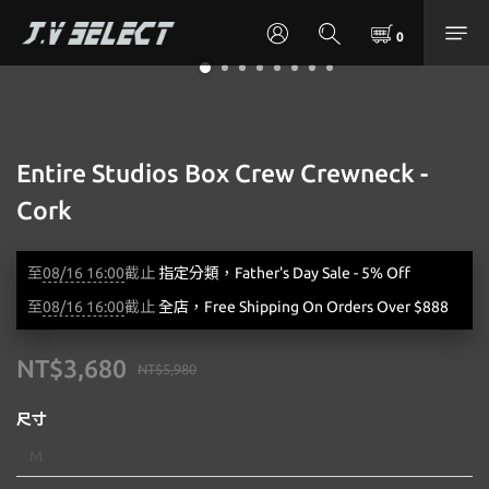
Entire Studios Box Crew Crewneck -
Cork
至
08/16 16:00
截止
指定分類，Father's Day Sale - 5% Off
至
08/16 16:00
截止
全店，Free Shipping On Orders Over $888
NT$3,680
NT$5,980
尺寸