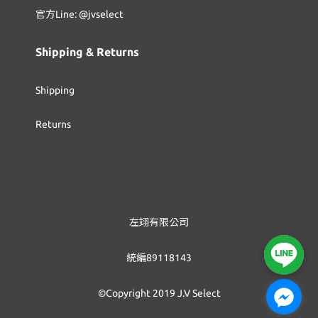
官方Line: @jvselect
Shipping & Returns
Shipping
Returns
左翊有限公司
統編89118143
©Copyright 2019 J.V Select