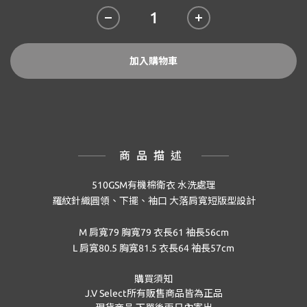
加入購物車
商品描述
510GSM有機棉衛衣 水洗處理
羅紋針織圓領、下擺、袖口 大落肩寬短版型設計
M 肩寬79 胸寬79 衣長61 袖長56cm
L 肩寬80.5 胸寬81.5 衣長64 袖長57cm
購買須知
J.V Select
所有販售商品皆為正品