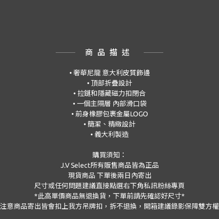
商品描述
•
奢華尼龍
意大利皮質飾邊
•
頂部折疊設計
•
拉鏈和隱藏磁力扣閉合
•
一個主隔層
內部滑口袋
•
前身橡膠包裹金屬
LOGO
•
簡潔、精緻設計
•
義大利製造
購買須知：
J.V Select
所有販售商品皆為正品
現貨商品
下單後兩日內寄出
尺寸或任何問題建議直接點選右下角私訊粉絲專頁
*此高單價商品無退換貨，下單前請先確認好尺寸*
注意商品寄出皆會扣上我方吊牌扣，拆不退換，開箱建議錄影保障雙方權