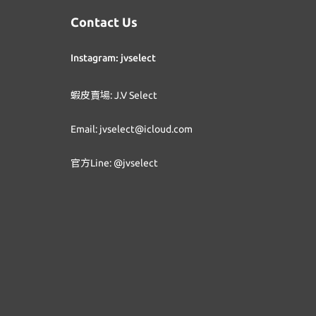
Contact Us
Instagram: jvselect
蝦皮賣場: J.V Select
Email: jvselect@icloud.com
官方Line: @jvselect