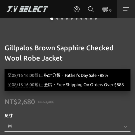
Gillpalos Brown Sapphire Checked
Wool Robe Jacket
至
08/16 16:00
截止
指定分類，Father's Day Sale - 88%
至
08/16 16:00
截止
全店，Free Shipping On Orders Over $888
NT$2,680
NT$3,480
尺寸