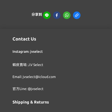
分享到
Contact Us
Instagram: jvselect
蝦皮賣場: J.V Select
Email: jvselect@icloud.com
官方Line: @jvselect
Shipping & Returns