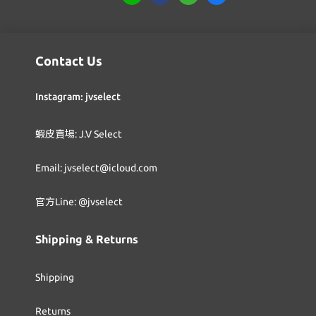
Contact Us
Instagram: jvselect
蝦皮賣場: J.V Select
Email: jvselect@icloud.com
官方Line: @jvselect
Shipping & Returns
Shipping
Returns