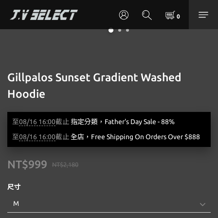
Gillpalos Sunset Gradient Washed
Hoodie
至
08/16 16:00
截止
指定分類，Father's Day Sale - 88%
至
08/16 16:00
截止
全店，Free Shipping On Orders Over $888
NT$999
NT$2,180
尺寸