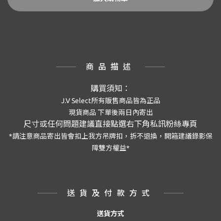
商品描述
購買須知：
J.V Select
所有販售商品皆為正品
現貨商品
下單後兩日內寄出
尺寸或任何問題建議直接點選右下角私訊粉絲專頁
*
請注意商品寄出皆會扣上我方吊牌扣，拆不退換，開箱建議錄影保
障雙方權益
*
送貨及付款方式
送貨方式