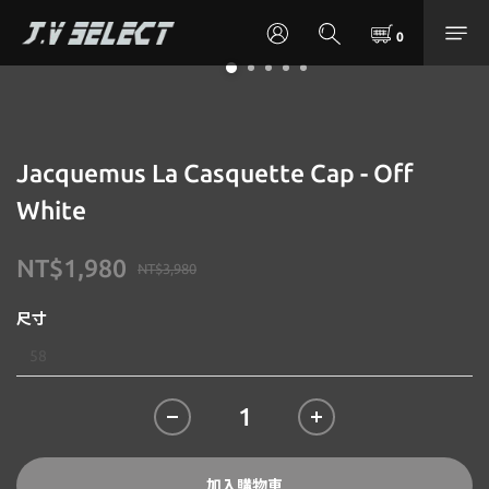
Jacquemus La Casquette Cap - Off
White
NT$1,980
NT$3,980
尺寸
加入購物車