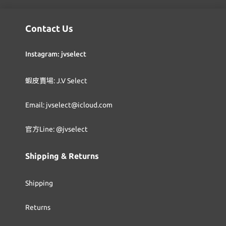
Contact Us
Instagram: jvselect
蝦皮賣場: J.V Select
Email: jvselect@icloud.com
官方Line: @jvselect
Shipping & Returns
Shipping
Returns