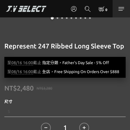
Represent 247 Ribbed Long Sleeve Top
至
08/16 16:00
截止
指定分類，Father's Day Sale - 5% Off
至
08/16 16:00
截止
全店，Free Shipping On Orders Over $888
NT$2,480
NT$3,280
尺寸