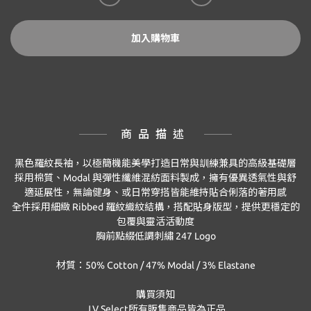
加入購物車
商品描述
黑色羅紋長袖，以極簡機能美學打造日常與訓練兼具的高級基礎層
採用棉質、Modal 與彈性纖維混紡面料製成，擁有優異透氣性與舒
適延展性，無論健身、或日常穿搭皆能維持貼合俐落的著用感
全件採用細緻 Ribbed 羅紋織紋結構，搭配貼身版型，提供更穩定的
包覆與靈活活動度
胸前點綴低調刺繡 247 Logo
材質：50% Cotton / 47% Modal / 3% Elastane
購買須知
J.V Select
所有販售商品皆為正品