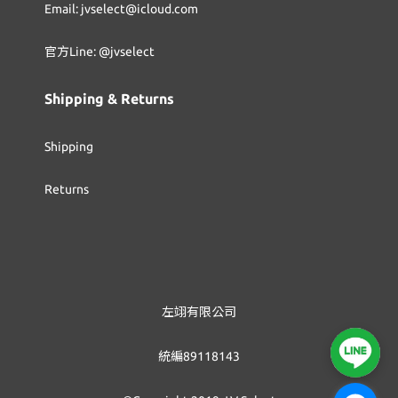
Email: jvselect@icloud.com
官方Line: @jvselect
Shipping & Returns
Shipping
Returns
左翊有限公司
統編89118143