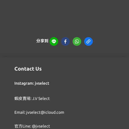
分享到
Contact Us
Instagram: jvselect
蝦皮賣場: J.V Select
Email: jvselect@icloud.com
官方Line: @jvselect