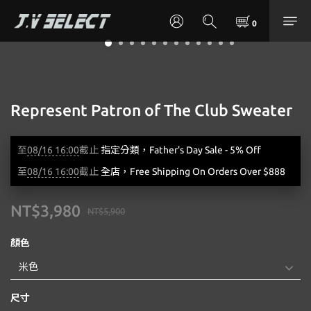
Represent Patron of The Club Sweater
至
08/16 16:00
截止
指定分類，Father's Day Sale - 5% Off
至
08/16 16:00
截止
全店，Free Shipping On Orders Over $888
NT$3,980
NT$5,900
顏色
尺寸