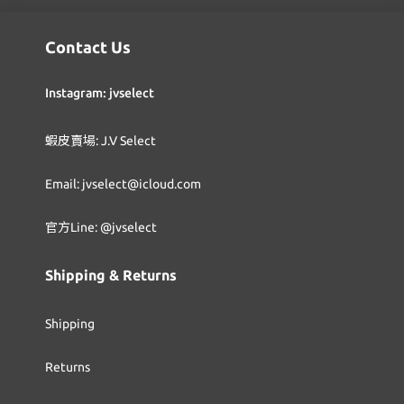
Contact Us
Instagram: jvselect
蝦皮賣場: J.V Select
Email: jvselect@icloud.com
官方Line: @jvselect
Shipping & Returns
Shipping
Returns