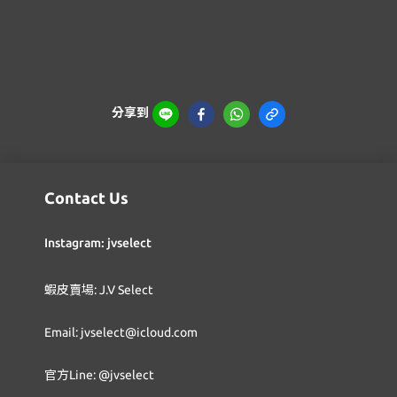
分享到
Contact Us
Instagram: jvselect
蝦皮賣場: J.V Select
Email: jvselect@icloud.com
官方Line: @jvselect