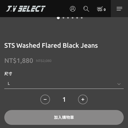
STS Washed Flared Black Jeans
NT$1,880
NT$2,080
尺寸
加入購物車