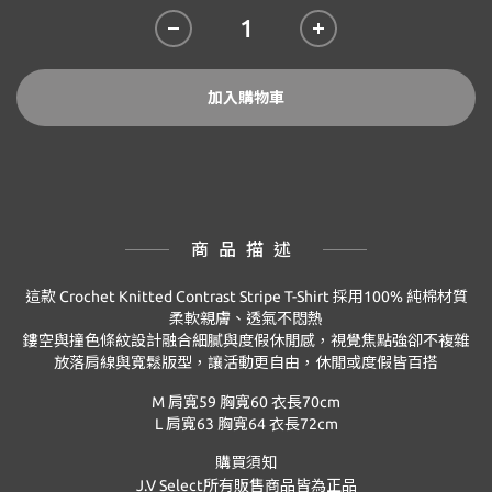
加入購物車
商品描述
這款
Crochet Knitted Contrast Stripe T-Shirt
採用
100%
純棉材質
柔軟親膚、透氣不悶熱
鏤空與撞色條紋設計融合細膩與度假休閒感，視覺焦點強卻不複雜
放落肩線與寬鬆版型，讓活動更自由，休閒或度假皆百搭
M
肩寬59
胸寬60
衣長70
cm
L
肩寬63
胸寬64
衣長72
cm
購買須知
J.V Select
所有販售商品皆為正品