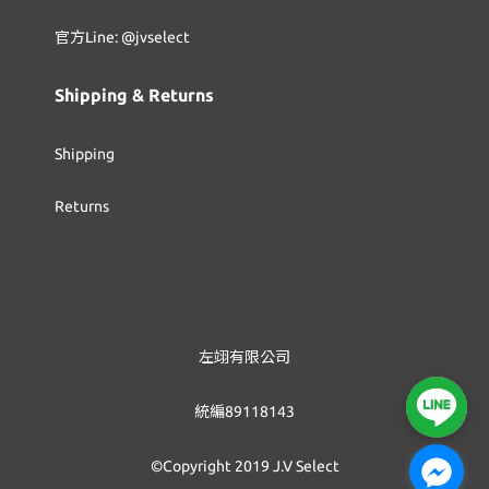
官方Line: @jvselect
Shipping & Returns
Shipping
Returns
左翊有限公司
統編89118143
©Copyright 2019 J.V Select