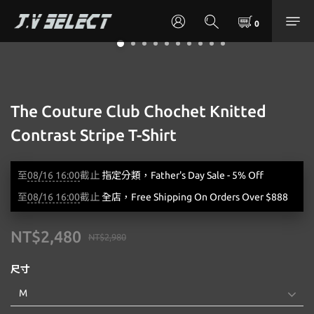
The Couture Club Chochet Knitted
Contrast Stripe T-Shirt
至
08/16 16:00
截止
指定分類，Father's Day Sale - 5% Off
至
08/16 16:00
截止
全店，Free Shipping On Orders Over $888
NT$2,480
NT$2,980
尺寸