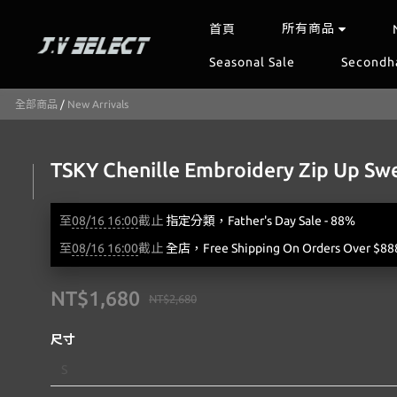
所有商品
首頁
Seasonal Sale
Secondh
全部商品
/
New Arrivals
TSKY Chenille Embroidery Zip Up Sw
至
08/16 16:00
截止
指定分類，Father's Day Sale - 88%
至
08/16 16:00
截止
全店，Free Shipping On Orders Over $88
NT$1,680
NT$2,680
尺寸