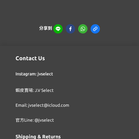
分享到
Contact Us
Instagram: jvselect
蝦皮賣場: J.V Select
Email: jvselect@icloud.com
官方Line: @jvselect
Shipping & Returns