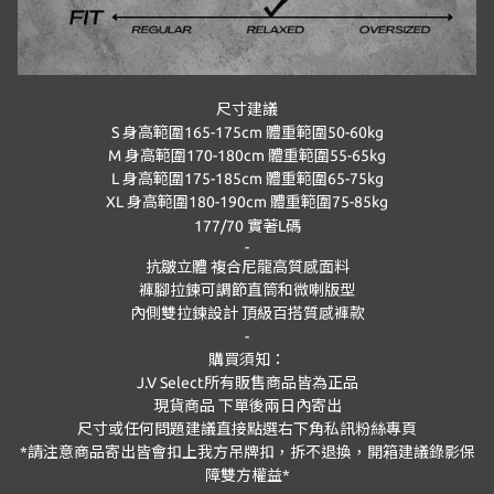
尺寸建議
S 身高範圍165-175cm 體重範圍50-60kg
M 身高範圍170-180cm 體重範圍55-65kg
L 身高範圍175-185cm 體重範圍65-75kg
XL 身高範圍180-190cm 體重範圍75-85kg
177/70
實著
L
碼
-
抗皺立體
複合尼龍高質感面料
褲腳拉鍊可調節直筒和微喇版型
內側雙拉鍊設計
頂級百搭質感褲款
-
購買須知：
J.V Select
所有販售商品皆為正品
現貨商品
下單後兩日內寄出
尺寸或任何問題建議直接點選右下角私訊粉絲專頁
*
請注意商品寄出皆會扣上我方吊牌扣，拆不退換，開箱建議錄影保
障雙方權益
*