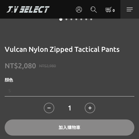
Vulcan Nylon Zipped Tactical Pants
NT$2,080
NT$2,980
顏色
加入購物車