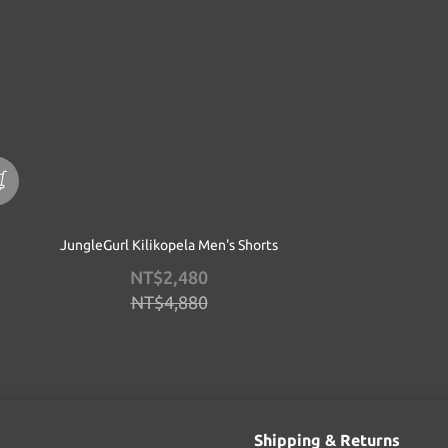
JungleGurl Kilikopela Men's Shorts
NT$2,480
NT$4,880
Shipping & Returns