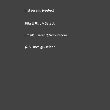
Instagram: jvselect
蝦皮賣場: J.V Select
Email: jvselect@icloud.com
官方Line: @jvselect