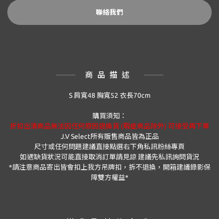
聯絡我們
商品描述
S 肩寬48 胸寬52 衣長70cm
購買須知：
折扣出清商品無法因任何原因退換貨 (瑕疵商品除外) 可接受再下單
J.V Select
所有販售商品皆為正品
尺寸或任何問題建議直接點選右下角私訊粉絲專頁
如遇缺貨狀況可能直接取消訂單請見諒 建議先私訊詢問貨況
*
請注意商品寄出皆會扣上我方吊牌扣，拆不退換，開箱建議錄影保
障雙方權益
*