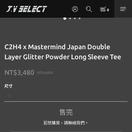
C2H4 x Mastermind Japan Double
Layer Glitter Powder Long Sleeve Tee
NT$3,480
NT$6,800
尺寸
售完
若想購買，請聯絡我們。