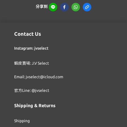
分享到
Contact Us
Instagram: jvselect
蝦皮賣場: J.V Select
Email: jvselect@icloud.com
官方Line: @jvselect
Shipping & Returns
Shipping