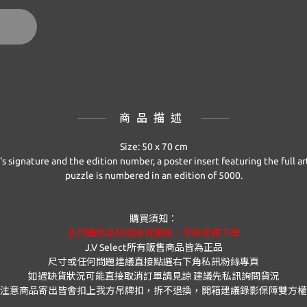
商品描述
Size: 50 x 70 cm
t's signature and the edition number, a poster insert featuring the full 
puzzle is numbered in an edition of 5000.
購買須知：
此代購商品無退換貨服務，可接受再下單
J.V Select
所有販售商品皆為正品
尺寸或任何問題建議直接點選右下角私訊粉絲專頁
如遇缺貨狀況可能直接取消訂單請見諒 建議先私訊詢問貨況
注意商品寄出皆會扣上我方吊牌扣，拆不退換，開箱建議錄影保障雙方權