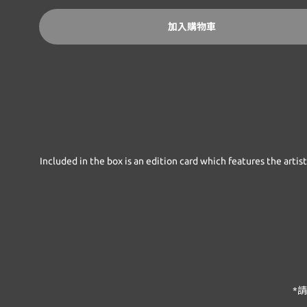
加入購物車
Included in the box is an edition card which features the artis
*
請