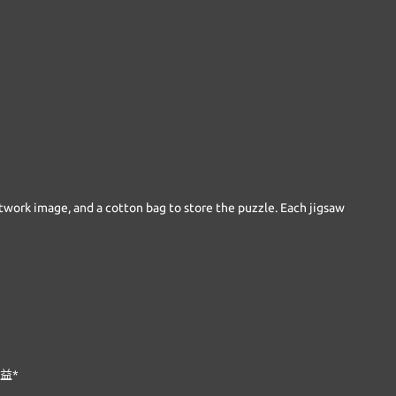
artwork image, and a cotton bag to store the puzzle. Each jigsaw
益
*