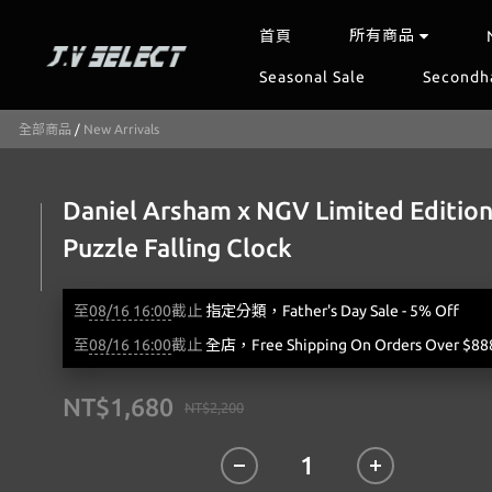
所有商品
首頁
Seasonal Sale
Secondh
全部商品
/
New Arrivals
Daniel Arsham x NGV Limited Editio
Puzzle Falling Clock
至
08/16 16:00
截止
指定分類，Father's Day Sale - 5% Off
至
08/16 16:00
截止
全店，Free Shipping On Orders Over $88
NT$1,680
NT$2,200