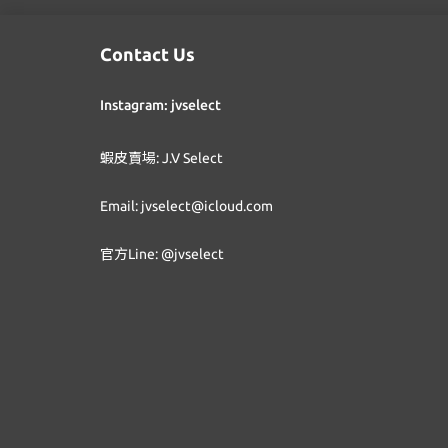
Contact Us
Instagram: jvselect
蝦皮賣場: J.V Select
Email: jvselect@icloud.com
官方Line: @jvselect