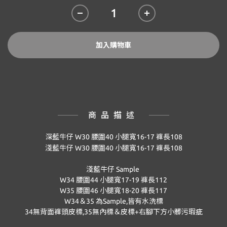
加入購物車
商品描述
深藍牛仔 W30
腰圍
40
小腿寬
16-17
褲長
108
淺藍牛仔 W30
腰圍
40
小腿寬
16-17
褲長
108
淺藍牛仔 Sample
W34 腰圍44 小腿寬17-19 褲長112
W35 腰圍46 小腿寬18-20 褲長117
W34＆35 為Sample,皆有水洗標
34無背面褲頭皮標,35無內標＆皮標+右腳下方小髒污瑕疵