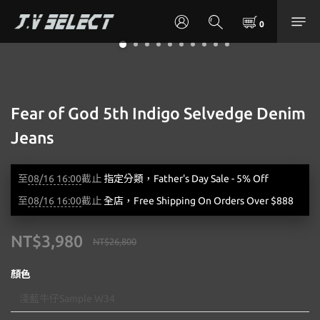
Fear of God 5th Indigo Selvedge Denim
Jeans
至
08/16 16:00
截止
指定分類，Father's Day Sale - 5% Off
至
08/16 16:00
截止
全店，Free Shipping On Orders Over $888
NT$3,980
NT$26,800
顏色