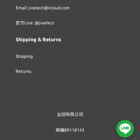
Email: jvselect@icloud.com
官方Line: @jvselect
Shipping & Returns
Shipping
Returns
左翊有限公司
統編89118143