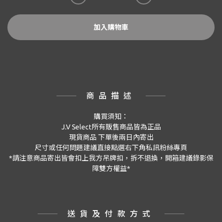
加入購物車
商品描述
購買須知：
J.V Select
所有販售商品皆為正品
現貨商品
下單後兩日內寄出
尺寸或任何問題建議直接點選右下角私訊粉絲專頁
*
請注意商品寄出皆會扣上我方吊牌扣，拆不退換，開箱建議錄影保
障雙方權益
*
送貨及付款方式