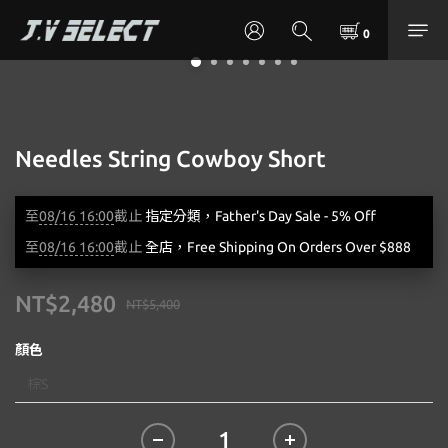
Needles String Cowboy Short
至
08/16 16:00
截止
指定分類，Father's Day Sale - 5% Off
至
08/16 16:00
截止
全店，Free Shipping On Orders Over $888
NT$2,480
NT$5,400
顏色