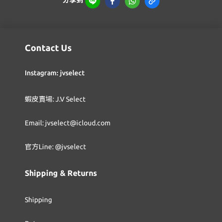
Contact Us
Instagram: jvselect
蝦皮賣場: J.V Select
Email: jvselect@icloud.com
官方Line: @jvselect
Shipping & Returns
Shipping