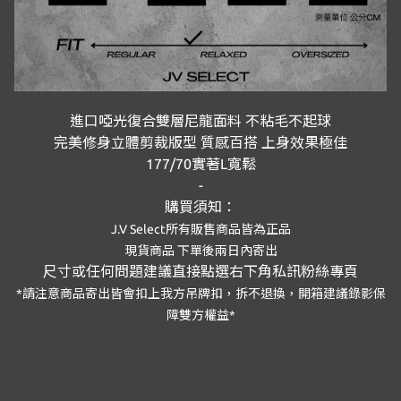
進口啞光復合雙層尼龍面料 不粘毛不起球
完美修身立體剪裁版型 質感百搭 上身效果極佳
177/70實著L寬鬆
-
購買須知：
J.V Select
所有販售商品皆為正品
現貨商品
下單後兩日內寄出
尺寸或任何問題建議直接點選右下角私訊粉絲專頁
*
請注意商品寄出皆會扣上我方吊牌扣，拆不退換，開箱建議錄影保
障雙方權益
*