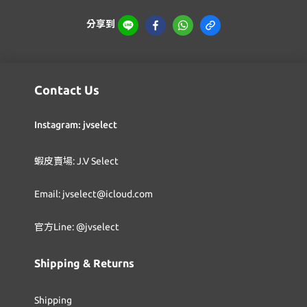
分享到
Contact Us
Instagram: jvselect
蝦皮賣場: J.V Select
Email: jvselect@icloud.com
官方Line: @jvselect
Shipping & Returns
Shipping