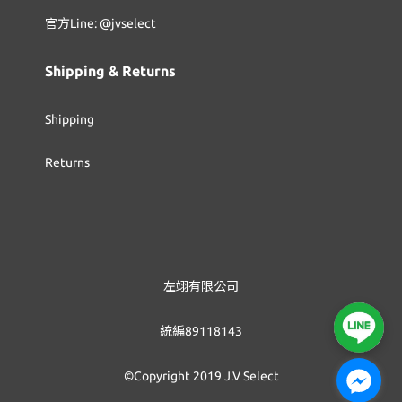
官方Line: @jvselect
Shipping & Returns
Shipping
Returns
左翊有限公司
統編89118143
©Copyright 2019 J.V Select