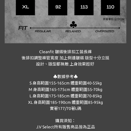
Cleanfit 皺褶後排扣工裝長褲
後排扣調整褲管寬度 加上側邊皺褶 版型十分立挺
設計、版型都無敵 上身效果超好
♣️
數據參考
♣️
S
身高範圍
155-165cm
體重範圍
40-55kg
M
身高範圍
165-175cm
體重範圍
55-70kg
L
身高範圍
175-185cm
體重範圍
70-85kg
XL
身高範圍
185-190cm
體重範圍
85-95kg
實著177/70著L碼
購買須知：
J.V Select
所有販售商品皆為正品