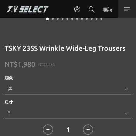
TSKY 23SS Wrinkle Wide-Leg Trousers
NT$1,980
NT$2,380
顏色
尺寸